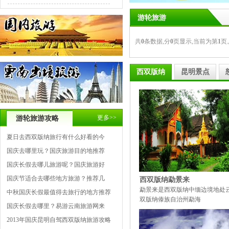
游轮旅游
共
0
条数据,分
0
页显示,当前为第
1
页
西双版纳
昆明景点
更多>>
游轮旅游攻略
夏日去西双版纳旅行有什么好看的今
国庆去哪里玩？国庆旅游目的地推荐
国庆长假去哪儿旅游呢？国庆旅游好
国庆节适合去哪些地方旅游？推荐几
西双版纳勐景来
勐景来是西双版纳中缅边境地处
中秋国庆长假最值得去旅行的地方推荐
双版纳傣族自治州勐海
国庆长假去哪里？易游云南旅游网来
2013年国庆昆明自驾西双版纳旅游攻略