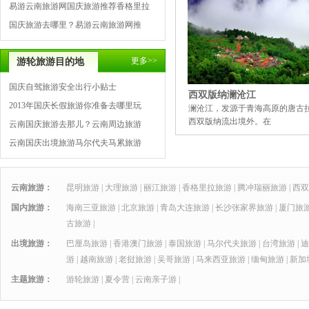
易游云南旅游网国庆旅游推荐香格里拉
国庆旅游去哪里？易游云南旅游网推
更多>>
游轮旅游目的地
国庆自驾旅游安全出行小贴士
西双版纳澜沧江
2013年国庆长假旅游你准备去哪里玩
澜沧江，发源于青海高原的唐古
西双版纳流出境外。在
云南国庆旅游去那儿？云南周边旅游
云南国庆出境旅游马尔代夫马累旅游
云南旅游：
昆明旅游
|
大理旅游
|
丽江旅游
|
香格里拉旅游
|
腾冲瑞丽旅游
|
西双
国内旅游：
海南三亚旅游
|
北京旅游
|
青岛大连旅游
|
长沙张家界旅游
|
厦门旅
古旅游
|
出境旅游：
巴厘岛旅游
|
香港澳门旅游
|
泰国旅游
|
马尔代夫旅游
|
台湾旅游
|
迪
游
|
越南旅游
|
老挝旅游
|
吴哥旅游
|
马来西亚旅游
|
缅甸旅游
|
新加
主题旅游：
游轮旅游
|
夏令营
|
云南亲子游
|