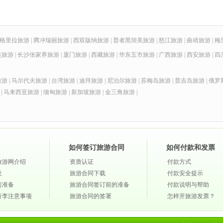
格里拉旅游
|
腾冲瑞丽旅游
|
西双版纳旅游
|
普者黑坝美旅游
|
怒江旅游
|
曲靖旅游
|
梅
连旅游
|
长沙张家界旅游
|
厦门旅游
|
西藏旅游
|
华东五市旅游
|
广西旅游
|
西安旅游
|
四
旅游
|
马尔代夫旅游
|
台湾旅游
|
迪拜旅游
|
尼泊尔旅游
|
苏梅岛旅游
|
普吉岛旅游
|
俄罗
|
马来西亚旅游
|
缅甸旅游
|
新加坡旅游
|
金三角旅游
|
如何签订旅游合同
如何付款和发票
旅游网介绍
资质认证
付款方式
社
旅游合同下载
付款安全提示
前准备
旅游合同签订前的准备
付款说明与帮助
行李注意事项
旅游合同的签署
怎样开旅游发票？