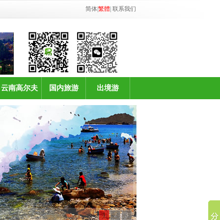
简体
|
繁體
|
联系我们
云南高尔夫
国内旅游
出境游
1
2
3