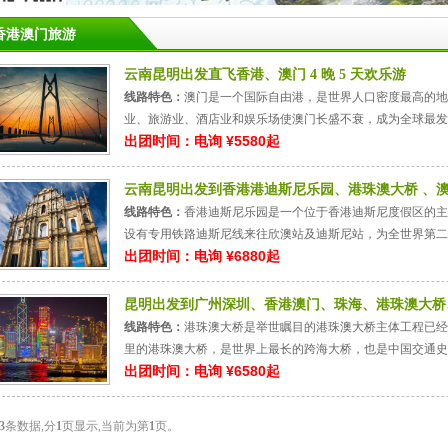
香港澳门旅游
云南昆明出发直飞香港、澳门 4 晚 5 天欢乐游
线路特色：
澳门是一个国际自由港，是世界人口密度最高的地
业、旅游业、酒店业和娱乐场使澳门长盛不衰，成为全球最发
出团时间：电询 ¥5580起
云南昆明出发到香港港迪斯尼乐园、港珠澳大桥 、
线路特色：
香港迪斯尼乐园是一个位于香港迪斯尼度假区的主
设有专用铁路迪斯尼线来往欣澳站及迪斯尼站，为全世界第二条来
出团时间：电询 ¥6880起
昆明出发到广州深圳、香港澳门、珠海、港珠澳大桥
线路特色：
港珠澳大桥是举世瞩目的港珠澳大桥主体工程已经
里的港珠澳大桥，是世界上最长的跨海大桥，也是中国交通史上技
出团时间：电询 ¥6580起
3
条数据,分
1
页显示,当前为第
1
页。