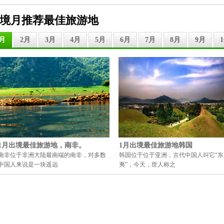
境月推荐最佳旅游地
1月
2月
3月
4月
5月
6月
7月
8月
9月
1月出境最佳旅游地，南非。
1月出境最佳旅游地韩国
南非位于非洲大陆最南端的南非，对多数
韩国位于位于亚洲，古代中国人叫它“东
中国人来说是一块遥远
夷”，今天，世人称之