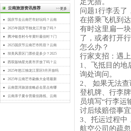
足无措。
云南旅游资讯推荐
>>更多
问题1行李丢了
在搭乘飞机到达
国庆节去云南芒市好玩吗？云南
有时这里扁一块
2025年国庆节独龙江开放了吗？
了，或者打开行
腾冲银杏村今年黄叶最佳时？门
2025国庆节云南芒市民宿？云南
怎么办？
坝美风景区门票价是多少？2025
行家支招：遇上
西双版纳星光夜市开放了吗？云
1、飞抵目的地
2025年怒江独龙江景区9月开放吗
询处询问。
2025年云南芒市勐焕大金塔最新
2、 如果无法
云南普洱旅游攻略必去景点有哪
登机牌、行李牌
云南亲子夏令营最佳路线、云南
员填写“行李运
讨后续赔偿事宜
3、托运过程中
航空公司的疏忽