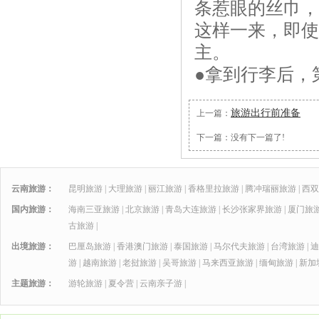
条惹眼的丝巾，
这样一来，即使
主。
●拿到行李后，
旅游出行前准备
上一篇：
下一篇：没有下一篇了!
云南旅游：
昆明旅游
|
大理旅游
|
丽江旅游
|
香格里拉旅游
|
腾冲瑞丽旅游
|
西双
国内旅游：
海南三亚旅游
|
北京旅游
|
青岛大连旅游
|
长沙张家界旅游
|
厦门旅
古旅游
|
出境旅游：
巴厘岛旅游
|
香港澳门旅游
|
泰国旅游
|
马尔代夫旅游
|
台湾旅游
|
迪
游
|
越南旅游
|
老挝旅游
|
吴哥旅游
|
马来西亚旅游
|
缅甸旅游
|
新加
主题旅游：
游轮旅游
|
夏令营
|
云南亲子游
|