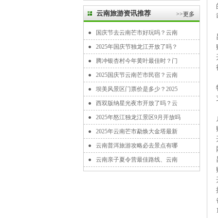
云南旅游资讯推荐
>>更多
国庆节去云南芒市好玩吗？云南
2025年国庆节独龙江开放了吗？
腾冲银杏村今年黄叶最佳时？门
2025国庆节云南芒市民宿？云南
坝美风景区门票价是多少？2025
西双版纳星光夜市开放了吗？云
2025年怒江独龙江景区9月开放吗
2025年云南芒市勐焕大金塔最新
云南普洱旅游攻略必去景点有哪
云南亲子夏令营最佳路线、云南