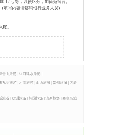
0.17元 等，以便区分，加简短留言。
(填写内容请咨询银行业务人员)
入账。
里雪山旅游
|
红河建水旅游
|
川九寨旅游
|
河南旅游
|
山西旅游
|
贵州旅游
|
内蒙
斯旅游
|
欧洲旅游
|
韩国旅游
|
澳新旅游
|
塞班岛旅