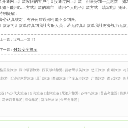
2.开通网上汇款权限的客户可直接通过网上汇款，但最好加一点尾数，如20
3.如不能用以上方式汇款的城市，请用个人电子汇款方式，填写电汇凭证。
特别提醒：
务必认真核对，有任何错误都可能不会到账。
汇款后将汇款单传真到我社客服人员，若无传真汇款单我社财务视为无款
上一篇：没有上一篇了!
付款安全提示
下一篇：
格里拉旅游
|
腾冲瑞丽旅游
|
西双版纳旅游
|
普者黑坝美旅游
|
怒江旅游
|
曲靖旅游
|
梅
连旅游
|
长沙张家界旅游
|
厦门旅游
|
西藏旅游
|
华东五市旅游
|
广西旅游
|
西安旅游
|
四
旅游
|
马尔代夫旅游
|
台湾旅游
|
迪拜旅游
|
尼泊尔旅游
|
苏梅岛旅游
|
普吉岛旅游
|
俄罗
|
马来西亚旅游
|
缅甸旅游
|
新加坡旅游
|
金三角旅游
|