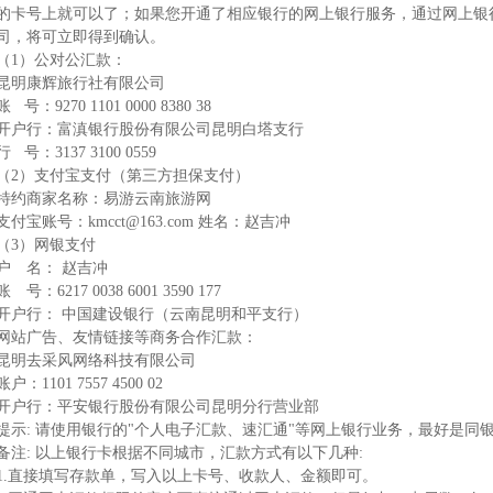
的卡号上就可以了；如果您开通了相应银行的网上银行服务，通过网上银
司，将可立即得到确认。
（1）公对公汇款：
昆明康辉旅行社有限公司
账 号：9270 1101 0000 8380 38
开户行：富滇银行股份有限公司昆明白塔支行
行 号：3137 3100 0559
（2）支付宝支付（第三方担保支付）
特约商家名称：易游云南旅游网
支付宝账号：
kmcct@163.com
姓名：赵吉冲
（3）网银支付
户 名： 赵吉冲
账 号：6217 0038 6001 3590 177
开户行： 中国建设银行（云南昆明和平支行）
网站广告、友情链接等商务合作汇款：
昆明去采风网络科技有限公司
账户：1101 7557 4500 02
开户行：平安银行股份有限公司昆明分行营业部
提示: 请使用银行的"个人电子汇款、速汇通"等网上银行业务，最好是同
备注: 以上银行卡根据不同城市，汇款方式有以下几种:
1.直接填写存款单，写入以上卡号、收款人、金额即可。