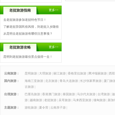
更多>>
老挝旅游指南
去老挝旅游参加老挝特色节日！
了解老挝异国民俗风情，到老挝入乡随俗
从昆明去老挝旅游有哪些注意事项？
更多>>
老挝旅游攻略
昆明到老挝旅游最佳景点值得一去！
云南旅游：
昆明旅游
|
大理旅游
|
丽江旅游
|
香格里拉旅游
|
腾冲瑞丽旅游
|
西双
国内旅游：
海南三亚旅游
|
北京旅游
|
青岛大连旅游
|
长沙张家界旅游
|
厦门旅
古旅游
|
出境旅游：
巴厘岛旅游
|
香港澳门旅游
|
泰国旅游
|
马尔代夫旅游
|
台湾旅游
|
迪
游
|
越南旅游
|
老挝旅游
|
吴哥旅游
|
马来西亚旅游
|
缅甸旅游
|
新加
主题旅游：
游轮旅游
|
夏令营
|
云南亲子游
|