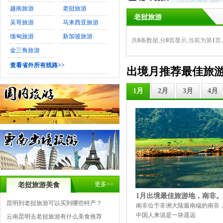
越南旅游
老挝旅游
老挝旅游
吴哥旅游
马来西亚旅游
缅甸旅游
新加坡旅游
共
0
条数据,分
0
页显示,当前为第
1
页
金三角旅游
查看省外所有线路>>
出境月推荐最佳旅
1月
2月
3月
4月
更多>>
老挝旅游美食
1月出境最佳旅游地，南非。
昆明到老挝旅游可以买到哪些特产？
南非位于非洲大陆最南端的南非
中国人来说是一块遥远
云南昆明去老挝旅游有什么美食推荐