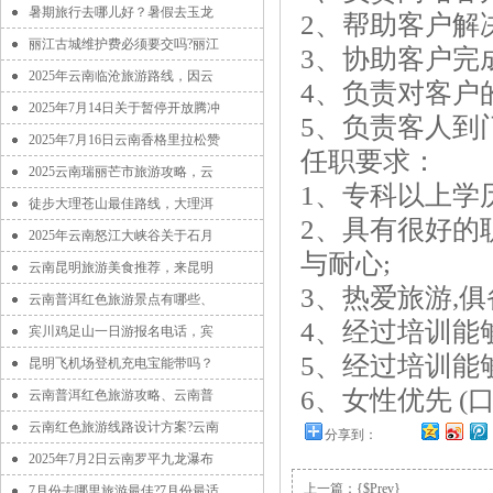
暑期旅行去哪儿好？暑假去玉龙
2、帮助客户解
丽江古城维护费必须要交吗?丽江
3、协助客户完
2025年云南临沧旅游路线，因云
4、负责对客户
2025年7月14日关于暂停开放腾冲
5、负责客人到
2025年7月16日云南香格里拉松赞
任职要求：
2025云南瑞丽芒市旅游攻略，云
1、专科以上学历
徒步大理苍山最佳路线，大理洱
2、具有很好的
2025年云南怒江大峡谷关于石月
与耐心;
云南昆明旅游美食推荐，来昆明
3、热爱旅游,
云南普洱红色旅游景点有哪些、
4、经过培训能
宾川鸡足山一日游报名电话，宾
5、经过培训能
昆明飞机场登机充电宝能带吗？
6、女性优先 (
云南普洱红色旅游攻略、云南普
云南红色旅游线路设计方案?云南
分享到：
2025年7月2日云南罗平九龙瀑布
上一篇：{$Prev}
7月份去哪里旅游最佳?7月份最适