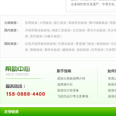
众多灿烂的文化遗产。中原文化
云南旅游：
昆明旅游
|
大理旅游
|
丽江旅游
|
香格里拉旅游
|
腾冲瑞丽旅游
|
西双
国内旅游：
月推荐最佳旅游地
|
海南三亚旅游
|
北京旅游
|
青岛大连旅游
|
长沙
游
|
贵州旅游
|
内蒙古旅游
|
国际旅游：
出境月推荐最佳旅游地
|
巴厘岛旅游
|
香港澳门旅游
|
泰国旅游
|
马
游
|
澳新旅游
|
塞班岛旅游
|
越南旅游
|
老挝旅游
|
吴哥旅游
|
马来西
新手指南
如何
易游云南旅游网介绍
资质
选择旅行社
旅游
旅游出行前准备
旅游
飞机托运行李注意事项
旅游
友情链接