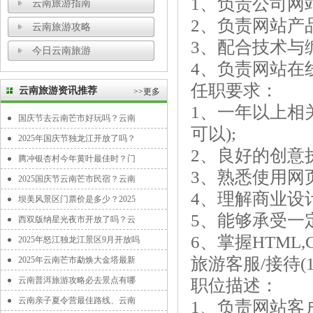
1、负责公司网
云南旅游指南
2、负责网站产
云南旅游攻略
3、配合技术与
今日云南旅游
4、负责网站在
任职要求：
云南旅游资讯推荐
>>更多
1、一年以上相
国庆节去云南芒市好玩吗？云南
可以);
2025年国庆节独龙江开放了吗？
2、良好的创意
腾冲银杏村今年黄叶最佳时？门
3、熟悉使用网
2025国庆节云南芒市民宿？云南
4、理解商业设
坝美风景区门票价是多少？2025
5、能够承受一
西双版纳星光夜市开放了吗？云
6、掌握HTML,
2025年怒江独龙江景区9月开放吗
旅游客服/接待(1
2025年云南芒市勐焕大金塔最新
云南普洱旅游攻略必去景点有哪
职位描述：
云南亲子夏令营最佳路线、云南
1、负责网站客