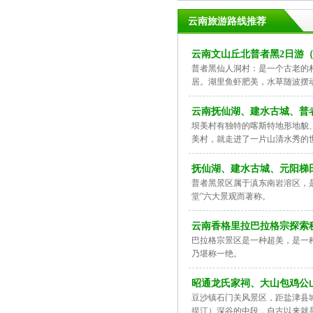
云南旅游路线推荐
云南文山丘北普者黑2日游
普者黑仙人洞村：是一个古老的
居。湖里鱼虾肥美，水草随波摆
云南抚仙湖、建水古城、普
坝美村有独特的喀斯特地形地貌
美村，就走进了一片山清水秀的
抚仙湖、建水古城、元阳梯
普者黑景区属于滇东南岩溶区，
堂”六大景观而著称。
云南香格里拉巴拉格宗探索秘
巴拉格宗景区是一种超美，是一
乃堪称一绝。
昭通龙氏家祠、大山包鸡公
豆沙镇石门关风景区，距盐津县
提江）深谷的中段，自古以来就