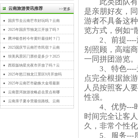
此类团队有以下
云南旅游资讯推荐
>>更多
是亲朋好友，同
游者不具备这种
国庆节去云南芒市好玩吗？云南
览方式，例如“
2025年国庆节独龙江开放了吗？
2、前提---
腾冲银杏村今年黄叶最佳时？门
2025国庆节云南芒市民宿？云南
别照顾，高端商
坝美风景区门票价是多少？2025
一同拼团游览。
西双版纳星光夜市开放了吗？云
3、特色---
2025年怒江独龙江景区9月开放吗
点完全根据旅游
2025年云南芒市勐焕大金塔最新
人员按照客人要
云南普洱旅游攻略必去景点有哪
性强。
云南亲子夏令营最佳路线、云南
4、优势---
时间完全让客人
久，非常个性化
5、服务---