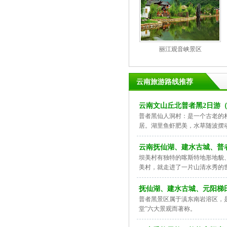
丽江观音峡景区
云南旅游路线推荐
云南文山丘北普者黑2日游
普者黑仙人洞村：是一个古老的
居。湖里鱼虾肥美，水草随波摆
云南抚仙湖、建水古城、普
坝美村有独特的喀斯特地形地貌
美村，就走进了一片山清水秀的
抚仙湖、建水古城、元阳梯
普者黑景区属于滇东南岩溶区，
堂”六大景观而著称。