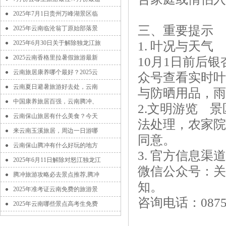
2025年7月1日贵州万峰湖景区临
三、重要提示
2025年云南临沧翁丁原始部落景
2025年6月30日关于解除独龙江旅
1. 叶况与天气
2025云南香格里拉暑假旅游最新
10月1日前后
云南旅居康养哪个最好？2025云
众号查看实时叶
云南夏日避暑旅游好去处，云南
与防晒用品，雨
中国康养旅居百强，云南腾冲、
2.文明游览 
云南保山旅居有什么美食？今天
法处理，农家院
来云南玉溪旅居，周边一日游哪
同意。
云南保山腾冲有什么好玩的地方
3. 官方信息渠道
2025年6月11日解除对怒江独龙江
微信公众号：关
腾冲旅游攻略必去景点推荐,腾冲
知。
2025年准考证云南免费的旅游景
咨询电话：0875-5
2025年云南哪些景点高考生免费