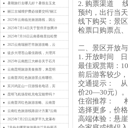
2. 购票渠道
暑期旅行去哪儿好？暑假去玉龙
预约，出行当天1
丽江古城维护费必须要交吗?丽江
线下购买：景区
2025年云南临沧旅游路线，因云
2025年7月14日关于暂停开放腾冲
检票口购票点、
2025年7月16日云南香格里拉松赞
2025云南瑞丽芒市旅游攻略，云
二、景区开放与
徒步大理苍山最佳路线，大理洱
1. 开放时间 日
2025年云南怒江大峡谷关于石月
最佳观赏期：1
云南昆明旅游美食推荐，来昆明
前后游客较少，
云南普洱红色旅游景点有哪些、
交通提示： 从
宾川鸡足山一日游报名电话，宾
价20—30元）
昆明飞机场登机充电宝能带吗？
住宿推荐： 村内
云南普洱红色旅游攻略、云南普
选择更多，价格区
云南红色旅游线路设计方案?云南
高端体验：悬崖
2025年7月2日云南罗平九龙瀑布
合家庭或情侣入
7月份去哪里旅游最佳?7月份最适