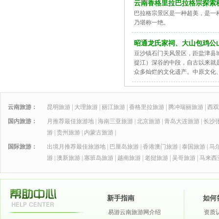
云南香格里拉巴拉格宗探索秘
巴拉格宗景区是一种超美，是一
乃堪称一绝。
昭通龙氏家祠、大山包鸡公
豆沙镇石门关风景区，距盐津县
提江）深谷的中段，自古以来就
众多灿烂的文化遗产。中原文化
云南旅游：
昆明旅游
|
大理旅游
|
丽江旅游
|
香格里拉旅游
|
腾冲瑞丽旅游
|
西双
国内旅游：
月推荐最佳旅游地
|
海南三亚旅游
|
北京旅游
|
青岛大连旅游
|
长沙
游
|
贵州旅游
|
内蒙古旅游
|
国际旅游：
出境月推荐最佳旅游地
|
巴厘岛旅游
|
香港澳门旅游
|
泰国旅游
|
马
游
|
澳新旅游
|
塞班岛旅游
|
越南旅游
|
老挝旅游
|
吴哥旅游
|
马来西
新手指南
如何
易游云南旅游网介绍
资质