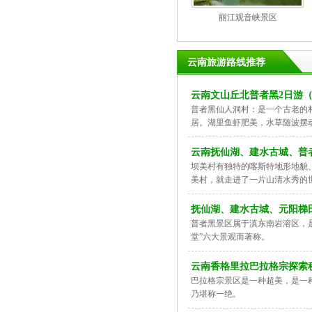
丽江观音峡景区
云南旅游路线推荐
云南文山丘北普者黑2日游
普者黑仙人洞村：是一个古老的
居。湖里鱼虾肥美，水草随波摆
云南抚仙湖、建水古城、普
坝美村有独特的喀斯特地形地貌
美村，就走进了一片山清水秀的
抚仙湖、建水古城、元阳梯
普者黑景区属于滇东南岩溶区，
堂”六大景观而著称。
云南香格里拉巴拉格宗探索秘
巴拉格宗景区是一种超美，是一
乃堪称一绝。