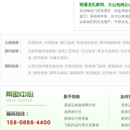
昭通龙氏家祠、大山包鸡公
豆沙镇石门关风景区，距盐津县
提江）深谷的中段，自古以来就
众多灿烂的文化遗产。中原文化
云南旅游：
昆明旅游
|
大理旅游
|
丽江旅游
|
香格里拉旅游
|
腾冲瑞丽旅游
|
西双
国内旅游：
月推荐最佳旅游地
|
海南三亚旅游
|
北京旅游
|
青岛大连旅游
|
长沙
游
|
贵州旅游
|
内蒙古旅游
|
国际旅游：
出境月推荐最佳旅游地
|
巴厘岛旅游
|
香港澳门旅游
|
泰国旅游
|
马
游
|
澳新旅游
|
塞班岛旅游
|
越南旅游
|
老挝旅游
|
吴哥旅游
|
马来西
新手指南
如何
易游云南旅游网介绍
资质
选择旅行社
旅游
旅游出行前准备
旅游
飞机托运行李注意事项
旅游