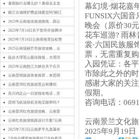
暑期旅行去哪儿好？暑假去玉龙
幕幻境·烟花嘉年
丽江古城维护费必须要交吗?丽江
FUNSIX六国
2025年云南临沧旅游路线，因云
晚会（原价30元
2025年7月14日关于暂停开放腾冲
花车巡游? 雨林
2025年7月16日云南香格里拉松赞
裳·六国民族服
2025云南瑞丽芒市旅游攻略，云
票，无需重复购
徒步大理苍山最佳路线，大理洱
入园凭证：各平
2025年云南怒江大峡谷关于石月
市除此之外的时
云南昆明旅游美食推荐，来昆明
感谢大家的关注
云南普洱红色旅游景点有哪些、
假期。
宾川鸡足山一日游报名电话，宾
咨询电话：0691—
昆明飞机场登机充电宝能带吗？
云南普洱红色旅游攻略、云南普
云南景兰文化旅
云南红色旅游线路设计方案?云南
2025年9月19日
2025年7月2日云南罗平九龙瀑布
7月份去哪里旅游最佳?7月份最适