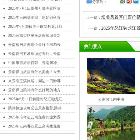
分享到：
2025年7月1日贵州万峰湖景区临
坝美风景区门票价是
2025年云南临沧翁丁原始部落景
上一篇：
2025年6月30日关于解除独龙江旅
2025年怒江独龙
下一篇：
2025云南香格里拉暑假旅游最新
云南旅居康养哪个最好？2025云
热门景点
云南夏日避暑旅游好去处，云南
中国康养旅居百强，云南腾冲、
云南保山旅居有什么美食？今天
来云南玉溪旅居，周边一日游哪
云南保山腾冲有什么好玩的地方
2025年6月11日解除对怒江独龙江
云南怒江丙中洛
腾冲旅游攻略必去景点推荐,腾冲
2025年准考证云南免费的旅游景
2025年云南哪些景点高考生免费