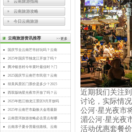
云南旅游指南
云南旅游攻略
今日云南旅游
云南旅游资讯推荐
>>更多
国庆节去云南芒市好玩吗？云南
2025年国庆节独龙江开放了吗？
腾冲银杏村今年黄叶最佳时？门
2025国庆节云南芒市民宿？云南
坝美风景区门票价是多少？2025
近期我们关注到
西双版纳星光夜市开放了吗？云
讨论，实际情况是
2025年怒江独龙江景区9月开放吗
公河·星光夜市
2025年云南芒市勐焕大金塔最新
湄公河·星光夜
云南普洱旅游攻略必去景点有哪
云南亲子夏令营最佳路线、云南
活动优惠套餐价