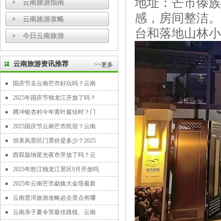
地址：芒市傣族
云南旅游指南
感，房间整洁。
云南旅游攻略
台和落地山林小
今日云南旅游
云南旅游资讯推荐
>>更多
国庆节去云南芒市好玩吗？云南
2025年国庆节独龙江开放了吗？
腾冲银杏村今年黄叶最佳时？门
2025国庆节云南芒市民宿？云南
坝美风景区门票价是多少？2025
西双版纳星光夜市开放了吗？云
2025年怒江独龙江景区9月开放吗
2025年云南芒市勐焕大金塔最新
云南普洱旅游攻略必去景点有哪
云南亲子夏令营最佳路线、云南