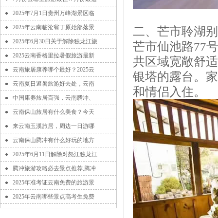
2025年7月1日贵州万峰湖景区临
2025年云南临沧翁丁原始部落景
二、芒市聆湖别
2025年6月30日关于解除独龙江旅
芒市仙池路77
2025云南香格里拉暑假旅游最新
共区域宽敞舒适
云南旅居康养哪个最好？2025云
银塔的露台。家
云南夏日避暑旅游好去处，云南
和情侣入住。
中国康养旅居百强，云南腾冲、
云南保山旅居有什么美食？今天
来云南玉溪旅居，周边一日游哪
云南保山腾冲有什么好玩的地方
2025年6月11日解除对怒江独龙江
腾冲旅游攻略必去景点推荐,腾冲
2025年准考证云南免费的旅游景
2025年云南哪些景点高考生免费