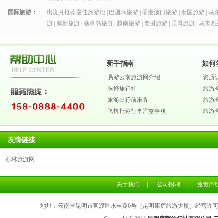
国际旅游：
出境月推荐最佳旅游地
|
巴厘岛旅游
|
香港澳门旅游
|
泰国旅游
|
马
游
|
澳新旅游
|
塞班岛旅游
|
越南旅游
|
老挝旅游
|
吴哥旅游
|
马来西
新手指南
如何
易游云南旅游网介绍
资质
选择旅行社
旅游
旅游出行前准备
旅游
飞机托运行李注意事项
旅游
友情链接
石林旅游网
关于我们
|
公司招聘
|
免责声
地址：云南省昆明市官渡区永丰路6号（昆明康辉旅游大厦）经营许可证号：L