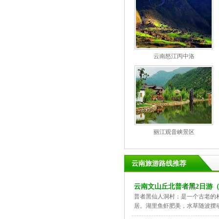
云南怒江丙中洛
丽江观音峡景区
云南旅游路线推荐
云南文山丘北普者黑2日游
普者黑仙人洞村：是一个古老的
居。湖里鱼虾肥美，水草随波摆