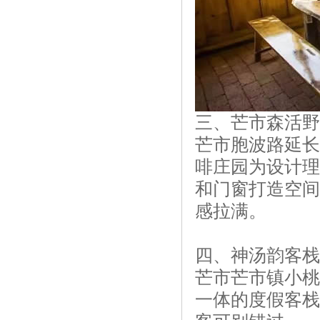
三、芒市森活野
芒市胞波路延长
啡庄园为设计理
和门窗打造空间
感拉满。
四、神汤韵客栈
芒市芒市镇小桃
一体的度假客栈