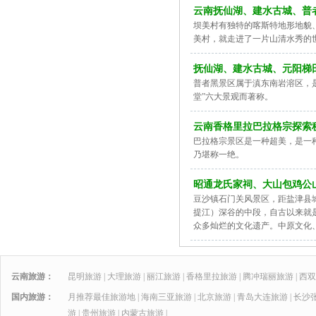
云南抚仙湖、建水古城、普
坝美村有独特的喀斯特地形地貌
美村，就走进了一片山清水秀的
抚仙湖、建水古城、元阳梯
普者黑景区属于滇东南岩溶区，
堂”六大景观而著称。
云南香格里拉巴拉格宗探索秘
巴拉格宗景区是一种超美，是一
乃堪称一绝。
昭通龙氏家祠、大山包鸡公
豆沙镇石门关风景区，距盐津县
提江）深谷的中段，自古以来就
众多灿烂的文化遗产。中原文化
云南旅游：
昆明旅游
|
大理旅游
|
丽江旅游
|
香格里拉旅游
|
腾冲瑞丽旅游
|
西双
国内旅游：
月推荐最佳旅游地
|
海南三亚旅游
|
北京旅游
|
青岛大连旅游
|
长沙
游
|
贵州旅游
|
内蒙古旅游
|