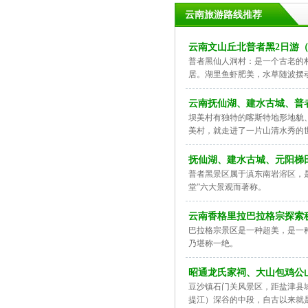
云南旅游路线推荐
云南文山丘北普者黑2日游
普者黑仙人洞村：是一个古老的
居。湖里鱼虾肥美，水草随波摆
云南抚仙湖、建水古城、普
坝美村有独特的喀斯特地形地貌
美村，就走进了一片山清水秀的
抚仙湖、建水古城、元阳梯
普者黑景区属于滇东南岩溶区，
堂”六大景观而著称。
云南香格里拉巴拉格宗探索秘
巴拉格宗景区是一种超美，是一
乃堪称一绝。
昭通龙氏家祠、大山包鸡公
豆沙镇石门关风景区，距盐津县
提江）深谷的中段，自古以来就