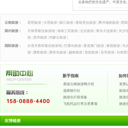
众多灿烂的文化遗产。中原文化
云南旅游：
昆明旅游
|
大理旅游
|
丽江旅游
|
香格里拉旅游
|
腾冲瑞丽旅游
|
西双
国内旅游：
月推荐最佳旅游地
|
海南三亚旅游
|
北京旅游
|
青岛大连旅游
|
长沙
游
|
贵州旅游
|
内蒙古旅游
|
国际旅游：
出境月推荐最佳旅游地
|
巴厘岛旅游
|
香港澳门旅游
|
泰国旅游
|
马
游
|
澳新旅游
|
塞班岛旅游
|
越南旅游
|
老挝旅游
|
吴哥旅游
|
马来西
新手指南
如何
易游云南旅游网介绍
资质
选择旅行社
旅游
旅游出行前准备
旅游
飞机托运行李注意事项
旅游
友情链接