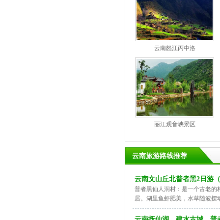
云南怒江丙中洛
丽江观音峡景区
云南旅游路线推荐
云南文山丘北普者黑2日游
普者黑仙人洞村：是一个古老的
居。湖里鱼虾肥美，水草随波摆
云南抚仙湖、建水古城、普