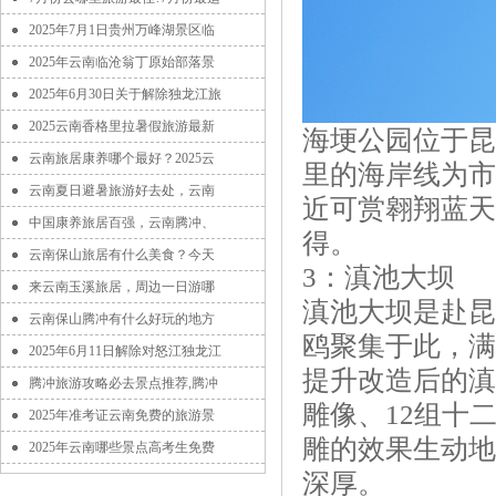
2025年7月1日贵州万峰湖景区临
2025年云南临沧翁丁原始部落景
2025年6月30日关于解除独龙江旅
2025云南香格里拉暑假旅游最新
海埂公园位于昆
云南旅居康养哪个最好？2025云
里的海岸线为市
云南夏日避暑旅游好去处，云南
近可赏翱翔蓝天
中国康养旅居百强，云南腾冲、
得。
云南保山旅居有什么美食？今天
3：滇池大坝
来云南玉溪旅居，周边一日游哪
滇池大坝是赴昆
云南保山腾冲有什么好玩的地方
鸥聚集于此，满
2025年6月11日解除对怒江独龙江
提升改造后的滇
腾冲旅游攻略必去景点推荐,腾冲
雕像、12组十
2025年准考证云南免费的旅游景
雕的效果生动地
2025年云南哪些景点高考生免费
深厚。