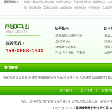
国际旅游：
出境月推荐最佳旅游地
|
巴厘岛旅游
|
香港澳门旅游
|
泰国旅游
|
马
游
|
澳新旅游
|
塞班岛旅游
|
越南旅游
|
老挝旅游
|
吴哥旅游
|
马来西
新手指南
如何
易游云南旅游网介绍
资质
选择旅行社
旅游
旅游出行前准备
旅游
飞机托运行李注意事项
旅游
友情链接
国家地理
摄影教程
新摄影
中国国家地理
黑光网
影像中国
天涯摄影
迪派摄影网
摄
关于我们
|
公司招聘
|
免责声
地址：云南省昆明市官渡区永丰路6号（昆明康辉旅游大厦）经营许可证号：L
Copyright © 2013
昆明康辉旅行社有限公司 