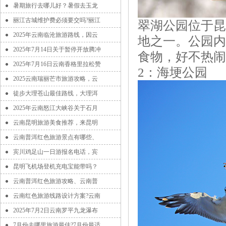
暑期旅行去哪儿好？暑假去玉龙
丽江古城维护费必须要交吗?丽江
翠湖公园位于昆
2025年云南临沧旅游路线，因云
地之一。公园内
2025年7月14日关于暂停开放腾冲
食物，好不热闹
2025年7月16日云南香格里拉松赞
2：海埂公园
2025云南瑞丽芒市旅游攻略，云
徒步大理苍山最佳路线，大理洱
2025年云南怒江大峡谷关于石月
云南昆明旅游美食推荐，来昆明
云南普洱红色旅游景点有哪些、
宾川鸡足山一日游报名电话，宾
昆明飞机场登机充电宝能带吗？
云南普洱红色旅游攻略、云南普
云南红色旅游线路设计方案?云南
2025年7月2日云南罗平九龙瀑布
7月份去哪里旅游最佳?7月份最适