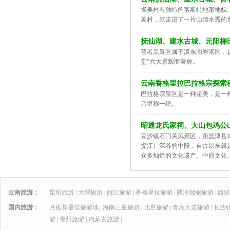
坝美村有独特的喀斯特地形地貌
美村，就走进了一片山清水秀的
抚仙湖、建水古城、元阳梯
普者黑景区属于滇东南岩溶区，
堂”六大景观而著称。
云南香格里拉巴拉格宗探索秘
巴拉格宗景区是一种超美，是一
乃堪称一绝。
昭通龙氏家祠、大山包鸡公
豆沙镇石门关风景区，距盐津县
提江）深谷的中段，自古以来就
众多灿烂的文化遗产。中原文化
云南旅游：
昆明旅游
|
大理旅游
|
丽江旅游
|
香格里拉旅游
|
腾冲瑞丽旅游
|
西双
国内旅游：
月推荐最佳旅游地
|
海南三亚旅游
|
北京旅游
|
青岛大连旅游
|
长沙
游
|
贵州旅游
|
内蒙古旅游
|