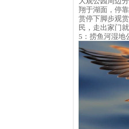
大观公园周边分
翔于湖面，停靠
赏停下脚步观赏
民，走出家门就
5：捞鱼河湿地