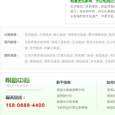
昭通龙氏家祠、大山包鸡公
豆沙镇石门关风景区，距盐津县
提江）深谷的中段，自古以来就
众多灿烂的文化遗产。中原文化
云南旅游：
昆明旅游
|
大理旅游
|
丽江旅游
|
香格里拉旅游
|
腾冲瑞丽旅游
|
西双
国内旅游：
月推荐最佳旅游地
|
海南三亚旅游
|
北京旅游
|
青岛大连旅游
|
长沙
游
|
贵州旅游
|
内蒙古旅游
|
国际旅游：
出境月推荐最佳旅游地
|
巴厘岛旅游
|
香港澳门旅游
|
泰国旅游
|
马
游
|
澳新旅游
|
塞班岛旅游
|
越南旅游
|
老挝旅游
|
吴哥旅游
|
马来西
新手指南
如何
易游云南旅游网介绍
资质
选择旅行社
旅游
旅游出行前准备
旅游
飞机托运行李注意事项
旅游