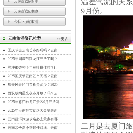
温差气流的关系
云南旅游指南
9月份。
云南旅游攻略
今日云南旅游
云南旅游资讯推荐
>>更多
国庆节去云南芒市好玩吗？云南
2025年国庆节独龙江开放了吗？
腾冲银杏村今年黄叶最佳时？门
2025国庆节云南芒市民宿？云南
坝美风景区门票价是多少？2025
西双版纳星光夜市开放了吗？云
2025年怒江独龙江景区9月开放吗
2025年云南芒市勐焕大金塔最新
云南普洱旅游攻略必去景点有哪
二月是去厦门旅
云南亲子夏令营最佳路线、云南