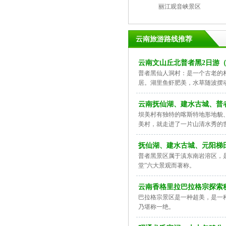
丽江观音峡景区
云南旅游路线推荐
云南文山丘北普者黑2日游
普者黑仙人洞村：是一个古老的
居。湖里鱼虾肥美，水草随波摆
云南抚仙湖、建水古城、普
坝美村有独特的喀斯特地形地貌
美村，就走进了一片山清水秀的
抚仙湖、建水古城、元阳梯
普者黑景区属于滇东南岩溶区，
堂”六大景观而著称。
云南香格里拉巴拉格宗探索秘
巴拉格宗景区是一种超美，是一
乃堪称一绝。