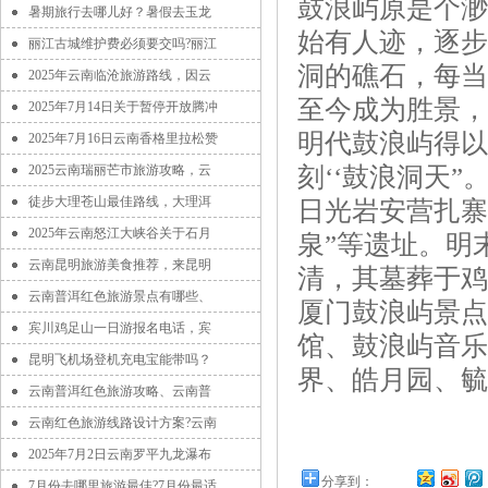
鼓浪屿原是个渺
暑期旅行去哪儿好？暑假去玉龙
始有人迹，逐步
丽江古城维护费必须要交吗?丽江
洞的礁石，每当
2025年云南临沧旅游路线，因云
至今成为胜景，
2025年7月14日关于暂停开放腾冲
明代鼓浪屿得以
2025年7月16日云南香格里拉松赞
2025云南瑞丽芒市旅游攻略，云
刻‘‘鼓浪洞天”
徒步大理苍山最佳路线，大理洱
日光岩安营扎寨
2025年云南怒江大峡谷关于石月
泉”等遗址。明
云南昆明旅游美食推荐，来昆明
清，其墓葬于鸡
云南普洱红色旅游景点有哪些、
厦门鼓浪屿景点
宾川鸡足山一日游报名电话，宾
馆、鼓浪屿音乐
昆明飞机场登机充电宝能带吗？
界、皓月园、毓
云南普洱红色旅游攻略、云南普
云南红色旅游线路设计方案?云南
2025年7月2日云南罗平九龙瀑布
分享到：
7月份去哪里旅游最佳?7月份最适